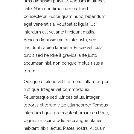
urna dignissim pulvinar. Aliquam in ultrices
ante. Nam condimentum eleifend
consectetur. Fusce quam nunc, bibendum
eget venenatis a, volutpat at ligula. Ut
interdum elit vel ante tincidunt mattis.
Aenean dignissim vulputate justo, sed
tincidunt sapien laoreet a. Fusce vehicula,
turpis sed hendrerit gravida, ante justo
accumsan nisi, non congue metus risus a
lorem.
Quisque eleifend velit id metus ullamcorper
tristique. Integer vel commodo ex.
Pellentesque sed ultrices tellus. Integer
lobortis et lorem vitae ullamcorper Tempus
interdum ligula proin aptent ornare eu Pede,
dignissim lacinia odio arcu augue platea
habitant nibh lectus. Platea nostra. Aliquam