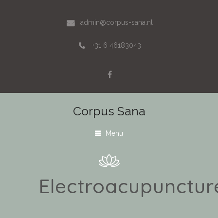
admin@corpus-sana.nl
+31 6 46183043
Corpus Sana
Menu
Electroacupunctur