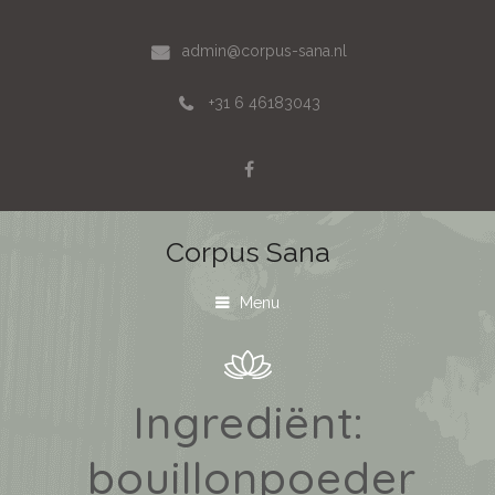
admin@corpus-sana.nl
+31 6 46183043
Corpus Sana
Menu
Ingrediënt:
bouillonpoeder