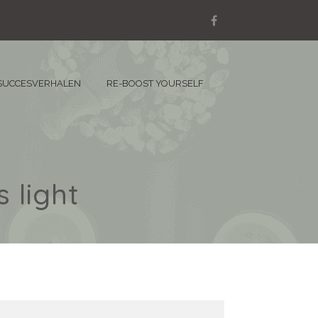
SUCCESVERHALEN
RE-BOOST YOURSELF
 light