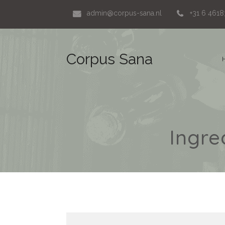
admin@corpus-sana.nl
+31 6 461
Corpus Sana
Ingre