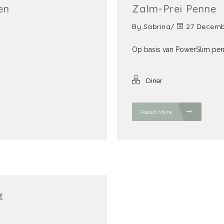
en
Zalm-Prei Penne
By
Sabrina
/
27 Decemb
Op basis van PowerSlim pe
Diner
Read More
t