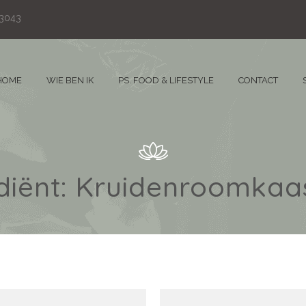
83043
HOME
WIE BEN IK
PS. FOOD & LIFESTYLE
CONTACT
diënt:
Kruidenroomkaas