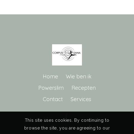
Home
Wie ben ik
Powerslim
Recepten
Contact
Services
This site uses cookies. By continuing to
browse the site, you are agreeing to our