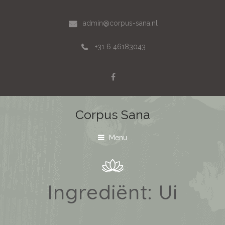
admin@corpus-sana.nl
+31 6 46183043
Corpus Sana
Menu
Ingrediënt:
Ui